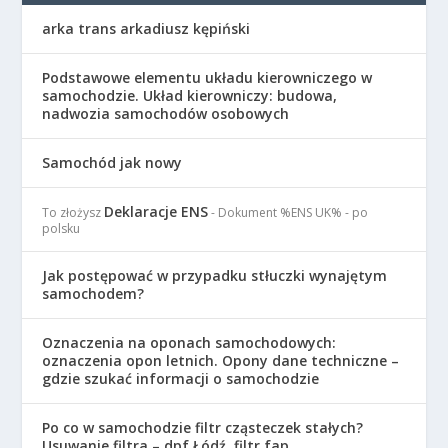
arka trans arkadiusz kępiński
Podstawowe elementu układu kierowniczego w
samochodzie. Układ kierowniczy: budowa,
nadwozia samochodów osobowych
Samochód jak nowy
Deklaracje ENS
To złożysz
- Dokument %ENS UK% - po
polsku
Jak postępować w przypadku stłuczki wynajętym
samochodem?
Oznaczenia na oponach samochodowych:
oznaczenia opon letnich. Opony dane techniczne –
gdzie szukać informacji o samochodzie
Po co w samochodzie filtr cząsteczek stałych?
Usuwanie filtra – dpf Łódź, filtr fap