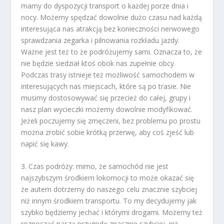
mamy do dyspozycji transport o każdej porze dnia i
nocy. Możemy spędzać dowolnie dużo czasu nad każdą
interesująca nas atrakcją bez konieczności nerwowego
sprawdzania zegarka i pilnowania rozkładu jazdy.
Ważne jest też to że podróżujemy sami. Oznacza to, że
nie będzie siedział ktoś obok nas zupełnie obcy.
Podczas trasy istnieje też możliwość samochodem w
interesujących nas miejscach, które są po trasie. Nie
musimy dostosowywać się przecież do całej, grupy i
nasz plan wycieczki możemy dowolnie modyfikować.
Jeżeli poczujemy się zmęczeni, bez problemu po prostu
można zrobić sobie krótką przerwę, aby coś zjeść lub
napić się kawy.
3. Czas podróży: mimo, że samochód nie jest
najszybszym środkiem lokomocji to może okazać się
że autem dotrzemy do naszego celu znacznie szybciej
niż innym środkiem transportu. To my decydujemy jak
szybko będziemy jechać i którymi drogami. Możemy też
rozpocząć naszą przygodę znacznie szybciej, niż