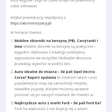
duża wygoda czego w czasie urlopu nie powinniśmy
sobie odmawiać.
Artykuł powstał przy współpracy z
https://abcmotoryzacji.pl/
W temacie również:
Mobilne zbiorniki na benzynę (PB). Carrytanki i
inne
Mobilne zbiorniki na benzynę są praktyczne i
wygodne. Wykonane z trwałego polietylenu,
wyposażone we wszystkie niezbędne akcesoria
pozwalają wyjechać w podróż bez...
Auto idealne do miasta – ile pali Opel Vectra
Corsa? Raport spalania
W ostatnich latach coraz
popularniejsze stają się samochody miejskie,
niewielkie pojazdy, którymi możemy sprawnie
poruszać się po naszych miastach ale również w...
Najbrzydsze auto z marki Ford – Ile pali Ford Ka?
Ford Ka większości z nas kojarzy się z autem