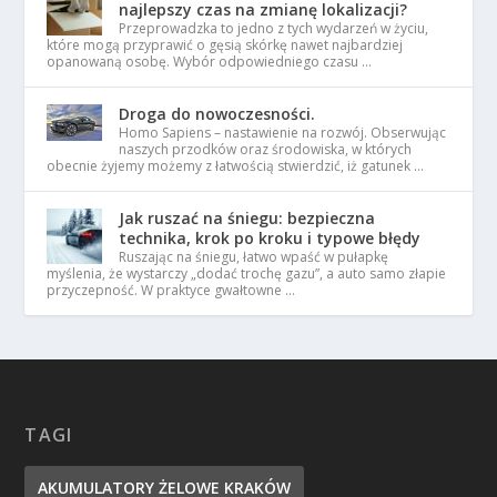
najlepszy czas na zmianę lokalizacji?
Przeprowadzka to jedno z tych wydarzeń w życiu,
które mogą przyprawić o gęsią skórkę nawet najbardziej
opanowaną osobę. Wybór odpowiedniego czasu …
Droga do nowoczesności.
Homo Sapiens – nastawienie na rozwój. Obserwując
naszych przodków oraz środowiska, w których
obecnie żyjemy możemy z łatwością stwierdzić, iż gatunek …
Jak ruszać na śniegu: bezpieczna
technika, krok po kroku i typowe błędy
Ruszając na śniegu, łatwo wpaść w pułapkę
myślenia, że wystarczy „dodać trochę gazu”, a auto samo złapie
przyczepność. W praktyce gwałtowne …
TAGI
AKUMULATORY ŻELOWE KRAKÓW