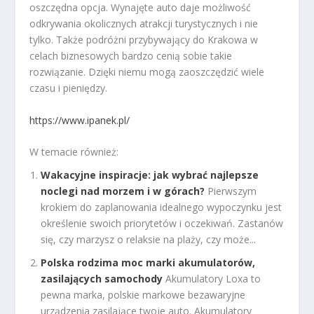
oszczędna opcja. Wynajęte auto daje możliwość
odkrywania okolicznych atrakcji turystycznych i nie
tylko. Także podróżni przybywający do Krakowa w
celach biznesowych bardzo cenią sobie takie
rozwiązanie. Dzięki niemu mogą zaoszczędzić wiele
czasu i pieniędzy.
https://www.ipanek.pl/
W temacie również:
Wakacyjne inspiracje: jak wybrać najlepsze
noclegi nad morzem i w górach?
Pierwszym
krokiem do zaplanowania idealnego wypoczynku jest
określenie swoich priorytetów i oczekiwań. Zastanów
się, czy marzysz o relaksie na plaży, czy może...
Polska rodzima moc marki akumulatorów,
zasilających samochody
Akumulatory Loxa to
pewna marka, polskie markowe bezawaryjne
urządzenia zasilające twoje auto. Akumulatory