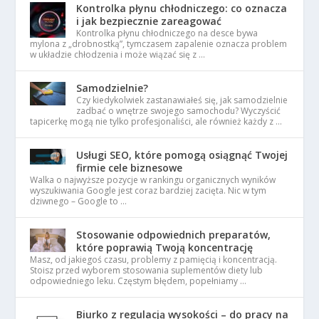
Kontrolka płynu chłodniczego: co oznacza
i jak bezpiecznie zareagować
Kontrolka płynu chłodniczego na desce bywa
mylona z „drobnostką”, tymczasem zapalenie oznacza problem
w układzie chłodzenia i może wiązać się z …
Samodzielnie?
Czy kiedykolwiek zastanawiałeś się, jak samodzielnie
zadbać o wnętrze swojego samochodu? Wyczyścić
tapicerkę mogą nie tylko profesjonaliści, ale również każdy z …
Usługi SEO, które pomogą osiągnąć Twojej
firmie cele biznesowe
Walka o najwyższe pozycje w rankingu organicznych wyników
wyszukiwania Google jest coraz bardziej zacięta. Nic w tym
dziwnego – Google to …
Stosowanie odpowiednich preparatów,
które poprawią Twoją koncentrację
Masz, od jakiegoś czasu, problemy z pamięcią i koncentracją.
Stoisz przed wyborem stosowania suplementów diety lub
odpowiedniego leku. Częstym błędem, popełniamy …
Biurko z regulacją wysokości – do pracy na