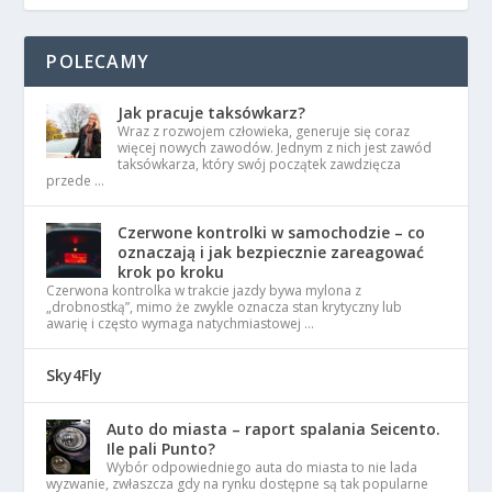
POLECAMY
Jak pracuje taksówkarz?
Wraz z rozwojem człowieka, generuje się coraz
więcej nowych zawodów. Jednym z nich jest zawód
taksówkarza, który swój początek zawdzięcza
przede …
Czerwone kontrolki w samochodzie – co
oznaczają i jak bezpiecznie zareagować
krok po kroku
Czerwona kontrolka w trakcie jazdy bywa mylona z
„drobnostką”, mimo że zwykle oznacza stan krytyczny lub
awarię i często wymaga natychmiastowej …
Sky4Fly
Auto do miasta – raport spalania Seicento.
Ile pali Punto?
Wybór odpowiedniego auta do miasta to nie lada
wyzwanie, zwłaszcza gdy na rynku dostępne są tak popularne