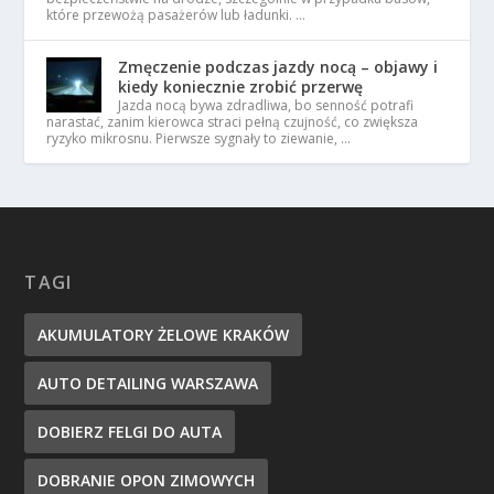
które przewożą pasażerów lub ładunki. …
Zmęczenie podczas jazdy nocą – objawy i
kiedy koniecznie zrobić przerwę
Jazda nocą bywa zdradliwa, bo senność potrafi
narastać, zanim kierowca straci pełną czujność, co zwiększa
ryzyko mikrosnu. Pierwsze sygnały to ziewanie, …
TAGI
AKUMULATORY ŻELOWE KRAKÓW
AUTO DETAILING WARSZAWA
DOBIERZ FELGI DO AUTA
DOBRANIE OPON ZIMOWYCH