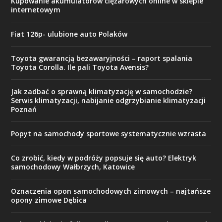
Kupowanie akumulatorów ciężarowych online w sklepie
internetowym
Fiat 126p- ulubione auto Polaków
Toyota gwarancją bezawaryjności – raport spalania
Toyota Corolla. Ile pali Toyota Avensis?
Jak zadbać o sprawną klimatyzację w samochodzie?
Serwis klimatyzacji, nabijanie odgrzybianie klimatyzacji
Poznań
Popyt na samochody sportowe systematycznie wzrasta
Co zrobić, kiedy w podróży popsuje się auto? Elektryk
samochodowy Wałbrzych, Katowice
Oznaczenia opon samochodowych zimowych – najtańsze
opony zimowe Dębica