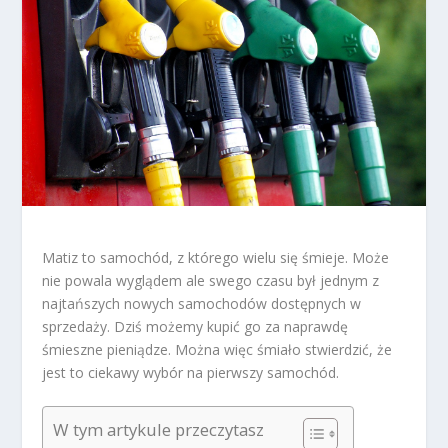
Matiz to samochód, z którego wielu się śmieje. Może
nie powala wyglądem ale swego czasu był jednym z
najtańszych nowych samochodów dostępnych w
sprzedaży. Dziś możemy kupić go za naprawdę
śmieszne pieniądze. Można więc śmiało stwierdzić, że
jest to ciekawy wybór na pierwszy samochód.
W tym artykule przeczytasz