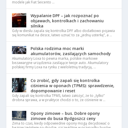
modele jak Fiat Seicento …
Wypalanie DPF – jak rozpoznać po
objawach, kontrolkach i zachowaniu
silnika
Gdy w dieslu zapala się kontrolka DPF albo dodatkowo pojawia
się komunikat na desce, łatwo uznać to za „jedną usterkę”, a …
Polska rodzima moc marki
akumulatorów, zasilających samochody
Akumulatory Loxa to pewna marka, polskie markowe
bezawaryjne urządzenia zasilające twoje auto. Akumulatory
polskiej firmy Loxa na rynku z wieloletnią tradycją, …
Co zrobić, gdy zapali się kontrolka
ciśnienia w oponach (TPMS): sprawdzenie,
dopompowanie i reset
Gdy zapali się kontrolka TPMS, łatwo założyć, że to „tylko”
drobna sprawa, a w praktyce chodzi o to, że ciśnienie w …
Opony zimowe – bus. Dobre opony
zimowe do busa Bydgoszcz ceny
Zima to czas, kiedy odpowiednie opony mogą decydować o
bezpieczeństwie na drodze, szczególnie w przypadku busów,