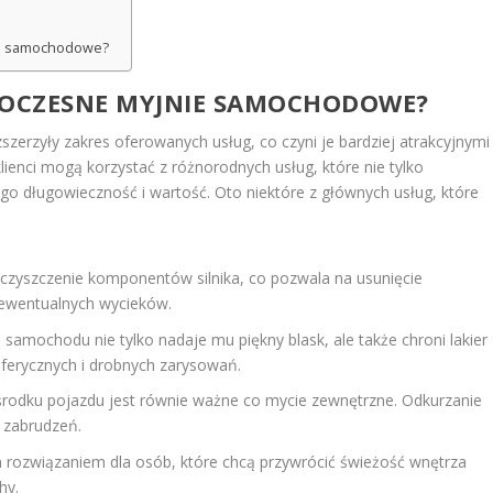
ie samochodowe?
WOCZESNE MYJNIE SAMOCHODOWE?
zyły zakres oferowanych usług, co czyni je bardziej atrakcyjnymi
klienci mogą korzystać z różnorodnych usług, które nie tylko
ego długowieczność i wartość. Oto niektóre z głównych usług, które
czyszczenie komponentów silnika, co pozwala na usunięcie
 ewentualnych wycieków.
amochodu nie tylko nadaje mu piękny blask, ale także chroni lakier
ferycznych i drobnych zarysowań.
środku pojazdu jest równie ważne co mycie zewnętrzne. Odkurzanie
h zabrudzeń.
 rozwiązaniem dla osób, które chcą przywrócić świeżość wnętrza
hy.