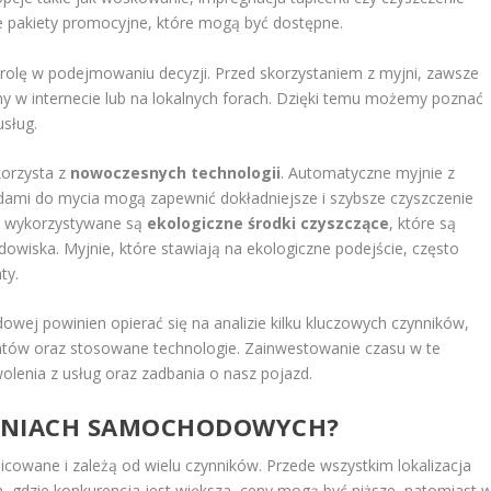
e pakiety promocyjne, które mogą być dostępne.
 rolę w podejmowaniu decyzji. Przed skorzystaniem z myjni, zawsze
my w internecie lub na lokalnych forach. Dzięki temu możemy poznać
usług.
korzysta z
nowoczesnych technologii
. Automatyczne myjnie z
mi do mycia mogą zapewnić dokładniejsze i szybsze czyszczenie
zy wykorzystywane są
ekologiczne środki czyszczące
, które są
owiska. Myjnie, które stawiają na ekologiczne podejście, często
ty.
j powinien opierać się na analizie kilku kluczowych czynników,
klientów oraz stosowane technologie. Zainwestowanie czasu w te
olenia z usług oraz zadbania o nasz pojazd.
MYJNIACH SAMOCHODOWYCH?
owane i zależą od wielu czynników. Przede wszystkim lokalizacja
 gdzie konkurencja jest większa, ceny mogą być niższe, natomiast 