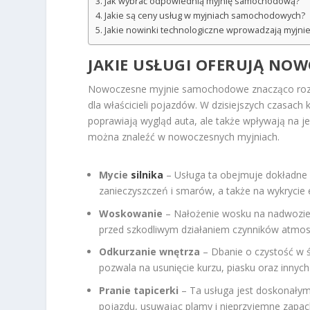
Jak wybrać odpowiednią myjnię samochodową?
Jakie są ceny usług w myjniach samochodowych?
Jakie nowinki technologiczne wprowadzają myjn
JAKIE USŁUGI OFERUJĄ NO
Nowoczesne myjnie samochodowe znacząco rozszer
dla właścicieli pojazdów. W dzisiejszych czasach 
poprawiają wygląd auta, ale także wpływają na j
można znaleźć w nowoczesnych myjniach.
Mycie
silnika
– Usługa ta obejmuje dokładne 
zanieczyszczeń i smarów, a także na wykrycie
Woskowanie
– Nałożenie wosku na nadwozie s
przed szkodliwym działaniem czynników atmos
Odkurzanie wnętrza
– Dbanie o czystość w 
pozwala na usunięcie kurzu, piasku oraz innyc
Pranie tapicerki
– Ta usługa jest doskonałym
pojazdu, usuwając plamy i nieprzyjemne zapac