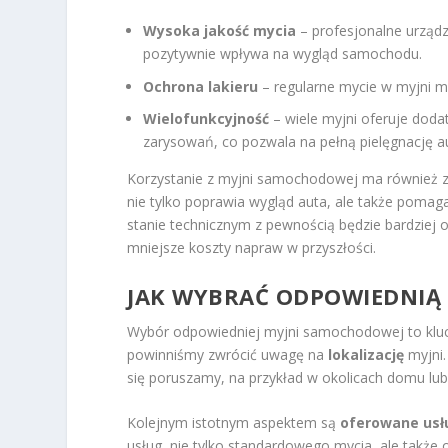
Wysoka jakość mycia
– profesjonalne urządz
pozytywnie wpływa na wygląd samochodu.
Ochrona lakieru
– regularne mycie w myjni m
Wielofunkcyjność
– wiele myjni oferuje doda
zarysowań, co pozwala na pełną pielęgnację a
Korzystanie z myjni samochodowej ma również z
nie tylko poprawia wygląd auta, ale także pom
stanie technicznym z pewnością będzie bardziej 
mniejsze koszty napraw w przyszłości.
JAK WYBRAĆ ODPOWIEDNIĄ
Wybór odpowiedniej myjni samochodowej to kluc
powinniśmy zwrócić uwagę na
lokalizację
myjni.
się poruszamy, na przykład w okolicach domu lub
Kolejnym istotnym aspektem są
oferowane usł
usług, nie tylko standardowego mycia, ale także 