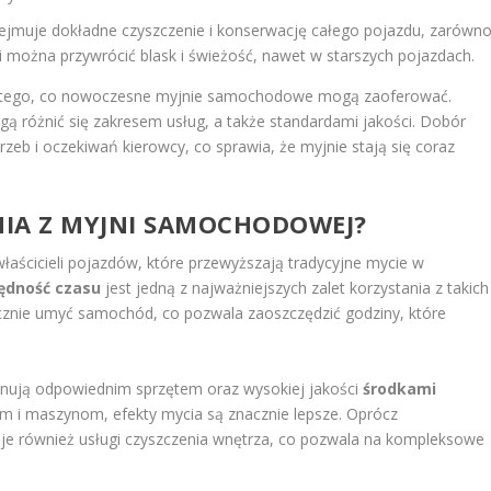
jmuje dokładne czyszczenie i konserwację całego pojazdu, zarówn
owi można przywrócić blask i świeżość, nawet w starszych pojazdach.
mi tego, co nowoczesne myjnie samochodowe mogą zaoferować.
gą różnić się zakresem usług, a także standardami jakości. Dobór
zeb i oczekiwań kierowcy, co sprawia, że myjnie stają się coraz
ANIA Z MYJNI SAMOCHODOWEJ?
łaścicieli pojazdów, które przewyższają tradycyjne mycie w
ędność czasu
jest jedną z najważniejszych zalet korzystania z takich
ecznie umyć samochód, co pozwala zaoszczędzić godziny, które
ują odpowiednim sprzętem oraz wysokiej jakości
środkami
om i maszynom, efekty mycia są znacznie lepsze. Oprócz
uje również usługi czyszczenia wnętrza, co pozwala na kompleksowe