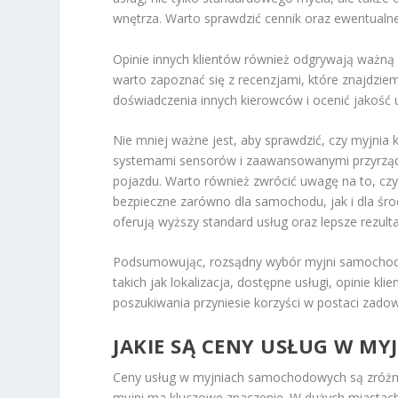
wnętrza. Warto sprawdzić cennik oraz ewentualn
Opinie innych klientów również odgrywają ważną
warto zapoznać się z recenzjami, które znajdzie
doświadczenia innych kierowców i ocenić jakość 
Nie mniej ważne jest, aby sprawdzić, czy myjnia 
systemami sensorów i zaawansowanymi przyrząda
pojazdu. Warto również zwrócić uwagę na to, c
bezpieczne zarówno dla samochodu, jak i dla środ
oferują wyższy standard usług oraz lepsze rezulta
Podsumowując, rozsądny wybór myjni samochodowe
takich jak lokalizacja, dostępne usługi, opinie 
poszukiwania przyniesie korzyści w postaci zadow
JAKIE SĄ CENY USŁUG W 
Ceny usług w myjniach samochodowych są zróżnic
myjni ma kluczowe znaczenie. W dużych miastach,