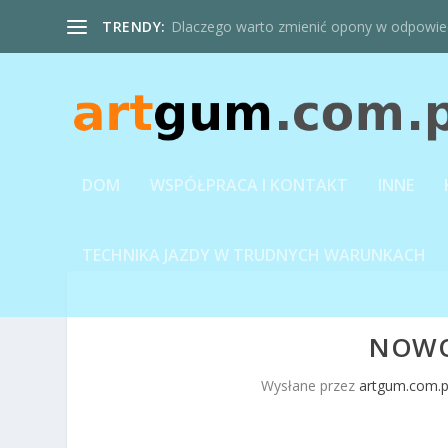
TRENDY:
Dlaczego warto zmienić opony w odpowie
DOM
WSPÓŁPRACA I KONTAKT
INNE
TECHNIKA JAZDY W TRUDNYCH WARUNKACH
NOWO
Wysłane przez
artgum.com.p