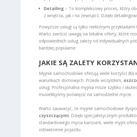
Detailing
– To kompleksowy proces, który obe
z wnętrza, jak i na zewnątrz. Dzięki detailing
Powyższe usługi są tylko niektórymi przykłada
Warto zwrócić uwagę na lokalne oferty, które mo
odpowiednich usług zależy od indywidualnych potr
bardziej popularne.
JAKIE SĄ ZALETY KORZYST
Myjnie samochodowe oferują wiele korzyści dla w
warunkach domowych. Przede wszystkim,
oszcz
usług. Profesjonalna myjnia może szybko i skut
musielibyśmy poświęcić na samodzielne mycie.
Warto zauważyć, że myjnie samochodowe dyspon
czyszczącymi
. Dzięki specjalistycznym produkt
standardowego mycia karoserii, wiele myjni ofer
odświeżenie pojazdu.