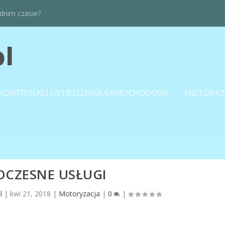
dnim czasie?
KONTROLKI I OSTRZEŻENIA SAMOCHODOWE
MOTORYZ
CZESNE USŁUGI
l
|
kwi 21, 2018
|
Motoryzacja
|
0
|