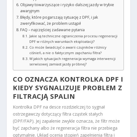
Objawy towarzyszące i ryzyko dalszej jazdy w trybie
awaryjnym
Błędy, które pogarszają sytuację z DPF, i jak
zweryfikować, że problem ustąpił
FAQ – najczęściej zadawane pytania
Jakie są techniczne ograniczenia procesu regeneracji
DPF w różnych warunkach eksploatacji?
Co może świadczyć o awarii czujników różnicy
ciśnień, a nie o faktycznym zapchaniu filtra?
W jakich sytuacjach regeneracja wymaga interwencji
serwisowej zamiast jazdy próbnej?
CO OZNACZA KONTROLKA DPF I
KIEDY SYGNALIZUJE PROBLEM Z
FILTRACJĄ SPALIN
Kontrolka DPF na desce rozdzielczej to sygnał
ostrzegawczy dotyczący filtra cząstek stałych
(DPF/FAP). Jej zapalenie zwykle oznacza, że filtr może
być zapchany albo że regeneracja filtra nie przebiega
optymalnie. Układ ocenia stopień zapełnienia filtra i