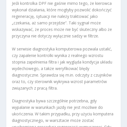
Jeśli kontrolka DPF nie gaśnie mimo tego, że kierowca
wykonał działania, które mogłyby pozwolić dokończyć
regenerację, sytuacji nie należy traktować jako
„czekania, aż samo przejdzie”. Taki sygnał może
wskazywać, że proces może nie być skuteczny albo że
przyczyna nie dotyczy wyłącznie sadzy w filtrze.
W serwisie diagnostyka komputerowa pozwala ustalić,
czy zapalenie kontrolki wynika z realnego wzrostu
stopnia zapełnienia filtra i jak wygląda kondycja układu
wydechowego, a także weryfikować błędy
diagnostyczne. Sprawdza się m.in. odczyty z czujników
oraz to, czy sterownik wykrywa wzrost parametrów
związanych z pracą filtra.
Diagnostyka bywa szczególnie potrzebna, gdy
wypalanie w warunkach jazdy nie jest możliwe do
ukończenia. W takim przypadku, przy użyciu komputera
diagnostycznego, w warsztacie może zostać
uruchomiona procedura regeneracji wymuszonej. Gdy