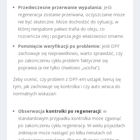
Przedwczesne przerwanie wypalania:
Jeśli
regeneracja zostanie przerwana, oczyszczanie może
nie być skuteczne. Może dochodzić do sytuacji, w
której niespalone paliwo trafia do oleju, co
rozcieńcza olej i pogarsza jego właściwości smarne.
Pominięcie weryfikacji po problemie:
Jeśli DPF
zachowuje się nieprawidłowo, warto sprawdzić, czy
po zakończeniu cyklu problem faktycznie się
poprawia (a nie tylko chwilowo „ucicha”).
Żeby ocenić, czy problem z DPF-em ustąpił, kieruj się
tym, jak zachowuje się kontrolka i czy auto wraca do
normalnych wskazań:
Obserwacja
kontrolki po regeneracji
:
w
standardowym przypadku kontrolka może zgasnąć
po zakończeniu cyklu regeneracji. W wielu pojazdach
zniknięcie może nastąpić po kilku minutach od
zakończenia wypalania albo po dłuższej jeździe w