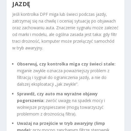
JAZDĘ
Jeśli kontrolka DPF miga lub świeci podczas jazdy,
zatrzymaj się na chwilę i oceniaj sytuację po objawach
oraz zachowaniu auta. Znaczenie sygnału może zależeć
od marki i modelu, ale ogólna zasada jest taka: gdy filtr
traci drożność, komputer może przełączyć samochód
w tryb awaryjny.
Obserwuj, czy kontrolka miga czy świeci stale:
miganie zwykle oznacza poważniejszy problem z
filtracją i sygnał do ograniczenia jazdy, a nie do
dalszej eksploatacji „jak zwykle”.
Sprawdź, czy auto ma wyraźne objawy
pogorszenia:
zwróć uwagę na spadek mocy i
wolniejsze przyspieszanie (mogą towarzyszyć
problemom z drożnością filtra).
Uważaj na przejście w tryb awaryjny (limp
mode):
przy mocno zapchanym filtrze sterownik