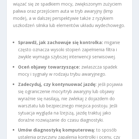
wiązać się ze spadkiem mocy, zwiększonym zużyciem
paliwa oraz przejściem auta w tryb awaryjny (limp
mode), a w dalszej perspektywie także z ryzykiem
uszkodzeń silnika lub elementów układu wydechowego.
Sprawdź, jak zachowuje się kontrolka:
miganie
często oznacza wysoki stopień zapełnienia filtra i
zwykle wymaga szybszej interwencji serwisowej.
Oceń objawy towarzyszące:
zwłaszcza spadek
mocy i sygnały w rodzaju trybu awaryjnego.
Zadecyduj, czy kontynuować jazdę:
jeśli pojawia
się ograniczenie mocy/tryb awaryjny lub objawy
wyraźnie się nasilają, nie zwlekaj z dojazdem do
warsztatu lub bezpiecznego miejsca postoju. Jeśli
sytuacja wygląda na lżejszą, jazdę traktuj jako
doraźne rozwiązanie do czasu diagnostyki.
Umów diagnostykę komputerową:
to sposób
ustalenia przyczyny zapalenia kontrolki i oceny, czy