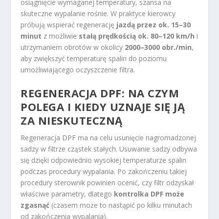
osiągnięcie wymaganej temperatury, szansa na
skuteczne wypalanie rośnie. W praktyce kierowcy
próbują wspierać regenerację
jazdą przez ok. 15–30
minut
z możliwie
stałą prędkością ok. 80–120 km/h
i
utrzymaniem obrotów w okolicy
2000–3000 obr./min
,
aby zwiększyć temperaturę spalin do poziomu
umożliwiającego oczyszczenie filtra.
REGENERACJA DPF: NA CZYM
POLEGA I KIEDY UZNAJE SIĘ JĄ
ZA NIESKUTECZNĄ
Regeneracja DPF ma na celu usunięcie nagromadzonej
sadzy w filtrze cząstek stałych. Usuwanie sadzy odbywa
się dzięki odpowiednio wysokiej temperaturze spalin
podczas procedury wypalania. Po zakończeniu takiej
procedury sterownik powinien ocenić, czy filtr odzyskał
właściwe parametry, dlatego
kontrolka DPF może
zgasnąć
(czasem może to nastąpić po kilku minutach
od zakończenia wypalania).