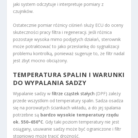
jaki system odczytuje i interpretuje pomiary z
czujników.
Ostatecznie pomiar różnicy ciśnień służy ECU do oceny
skuteczności pracy filtra i regeneracji. Jeśli różnica
pozostaje wysoka mimo podjętych działań, sterownik
może potraktować to jako przesłankę do sygnalizacji
problemu kontrolką, ponieważ sugeruje to, że filtr nadal
jest zbyt mocno obciążony.
TEMPERATURA SPALIN I WARUNKI
DO WYPALANIA SADZY
Wypalanie sadzy w
filtrze cząstek stałych
(DPF) zależy
przede wszystkim od temperatury spalin. Sadza osadza
się na porowatych ściankach wkładu, a do jej spalania
potrzebne są
bardzo wysokie temperatury rzędu
ok. 550–650°C
. Gdy taki poziom temperatury nie jest
osiągany, usuwanie sadzy może być ograniczone i filtr
stopniowo może tracić drożność.