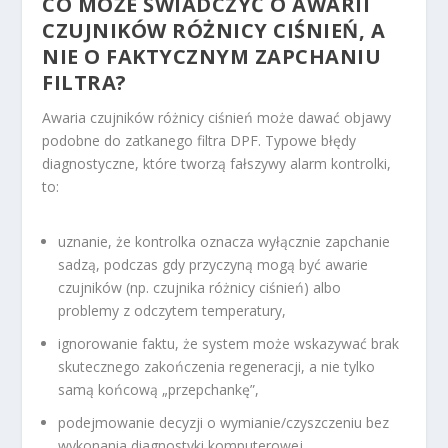
CO MOŻE ŚWIADCZYĆ O AWARII
CZUJNIKÓW RÓŻNICY CIŚNIEŃ, A
NIE O FAKTYCZNYM ZAPCHANIU
FILTRA?
Awaria czujników różnicy ciśnień może dawać objawy
podobne do zatkanego filtra DPF. Typowe błędy
diagnostyczne, które tworzą fałszywy alarm kontrolki,
to:
uznanie, że kontrolka oznacza wyłącznie zapchanie
sadzą, podczas gdy przyczyną mogą być awarie
czujników (np. czujnika różnicy ciśnień) albo
problemy z odczytem temperatury,
ignorowanie faktu, że system może wskazywać brak
skutecznego zakończenia regeneracji, a nie tylko
samą końcową „przepchankę”,
podejmowanie decyzji o wymianie/czyszczeniu bez
wykonania diagnostyki komputerowej.