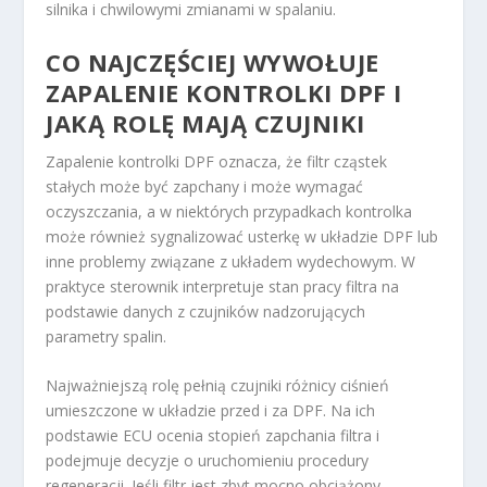
silnika i chwilowymi zmianami w spalaniu.
CO NAJCZĘŚCIEJ WYWOŁUJE
ZAPALENIE KONTROLKI DPF I
JAKĄ ROLĘ MAJĄ CZUJNIKI
Zapalenie kontrolki DPF oznacza, że filtr cząstek
stałych może być zapchany i może wymagać
oczyszczania, a w niektórych przypadkach kontrolka
może również sygnalizować usterkę w układzie DPF lub
inne problemy związane z układem wydechowym. W
praktyce sterownik interpretuje stan pracy filtra na
podstawie danych z czujników nadzorujących
parametry spalin.
Najważniejszą rolę pełnią czujniki różnicy ciśnień
umieszczone w układzie przed i za DPF. Na ich
podstawie ECU ocenia stopień zapchania filtra i
podejmuje decyzje o uruchomieniu procedury
regeneracji. Jeśli filtr jest zbyt mocno obciążony